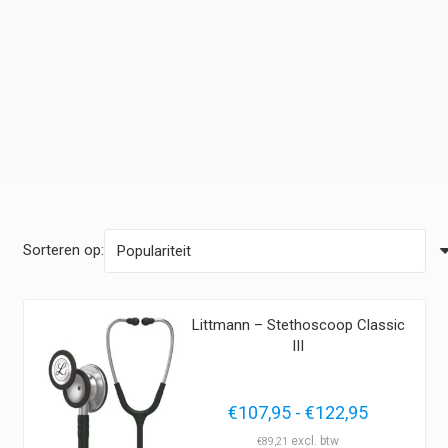
Sorteren op:
Littmann – Stethoscoop Classic
III
Prijsklass
€
107,95
-
€
122,95
€107,95
€
89,21