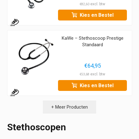
€99,95
€
82,60
tot
Kies en Bestel
€108,95
1
KaWe – Stethoscoop Prestige
Standaard
€
64,95
€
53,68
Kies en Bestel
1
+ Meer Producten
Stethoscopen