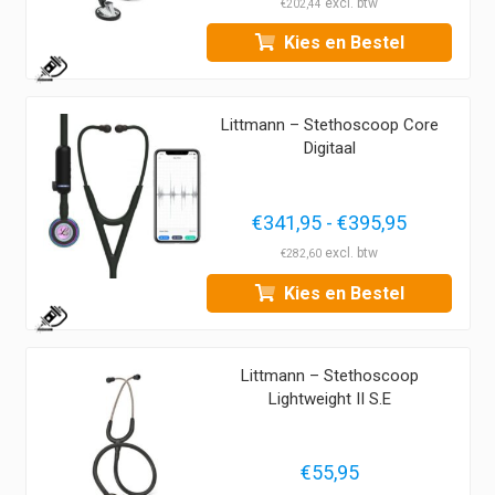
€
202,44
tot
Kies en Bestel
€264,95
1
Littmann – Stethoscoop Core
Digitaal
Prijsklass
€
341,95
-
€
395,95
€341,95
€
282,60
tot
Kies en Bestel
€395,95
1
Littmann – Stethoscoop
Lightweight II S.E
€
55,95