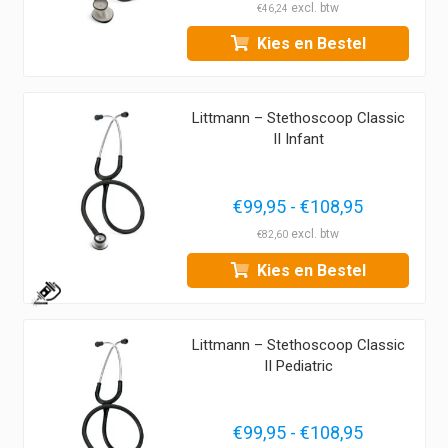
€
46,24
Kies en Bestel
Littmann – Stethoscoop Classic
II Infant
Prijsklasse
€
99,95
-
€
108,95
€99,95
€
82,60
tot
Kies en Bestel
€108,95
1
Littmann – Stethoscoop Classic
II Pediatric
Prijsklasse
€
99,95
-
€
108,95