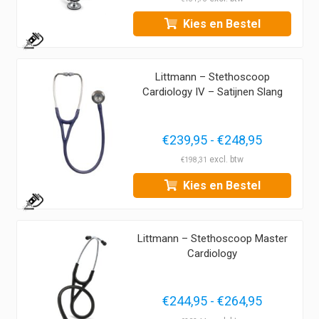
tot
Kies en Bestel
€248,95
1
Littmann – Stethoscoop
Cardiology IV – Satijnen Slang
Prijsklass
€
239,95
-
€
248,95
€239,95
€
198,31
tot
Kies en Bestel
€248,95
1
Littmann – Stethoscoop Master
Cardiology
Prijsklass
€
244,95
-
€
264,95
€244,95