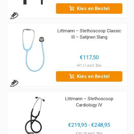
tot
Kies en Bestel
€122,95
1
Littmann – Stethoscoop Classic
III – Satijnen Slang
€
117,50
€
97,11
Kies en Bestel
1
Littmann – Stethoscoop
Cardiology IV
Prijsklass
€
219,95
-
€
248,95
€219,95
€
181,78