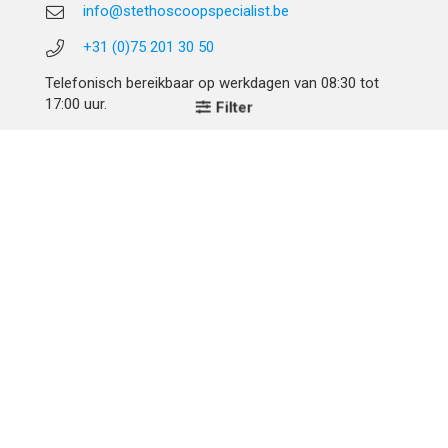
info@stethoscoopspecialist.be
+31 (0)75 201 30 50
Telefonisch bereikbaar op werkdagen van 08:30 tot
17:00 uur.
Filter
Adres & Gegevens
Stethoscoop Specialist
Skoon 17
1511HV Oostzaan
Btw-nummer: NL856529138B01
Btw-nummer: BE0678413743
KvK: 66389542
Klantenservice
Verzenden en Betalen