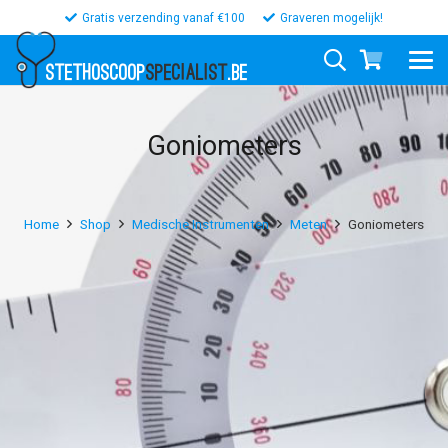
Gratis verzending vanaf €100
Graveren mogelijk!
STETHOSCOOP
SPECIALIST
.BE
Goniometers
Home
Shop
Medische Instrumenten
Meten
Goniometers