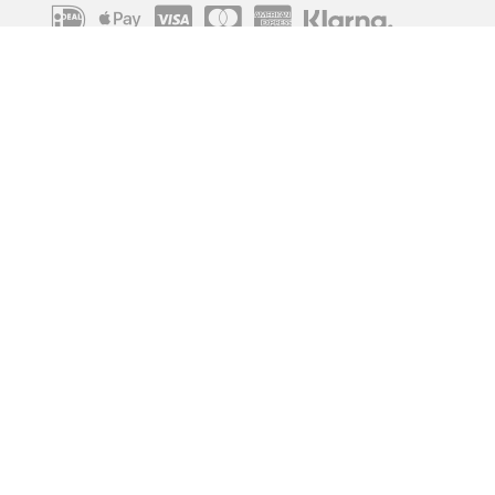
IBAN
OVERCHRIJVING
Verzending
© 2010 - 2026 | Developed by
Montensis Dev