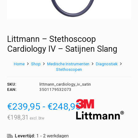
Littmann – Stethoscoop
Cardiology IV – Satijnen Slang
Home
Shop
Medische Instrumenten
Diagnostiek
Stethoscopen
SKU:
littmann_cardiology_iv_satin
EAN:
3501179532073
Prijsklasse:
€
239,95
-
€
248,95
€239,95
tot
€
198,31
€248,95
Levertijd:
1 - 2 werkdagen