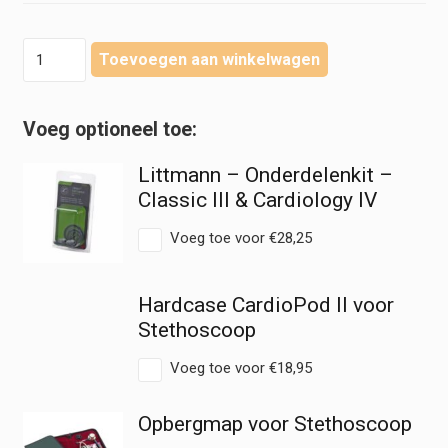
Littmann
Toevoegen aan winkelwagen
-
Stethoscoop
Cardiology
IV
-
Littmann – Onderdelenkit –
Satijnen
Slang
Classic III & Cardiology IV
aantal
Voeg toe voor
€
28,25
Hardcase CardioPod II voor
Stethoscoop
Voeg toe voor
€
18,95
Opbergmap voor Stethoscoop