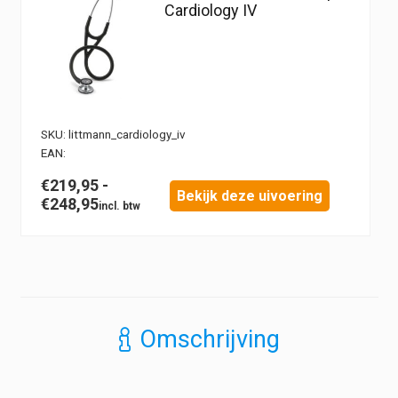
Cardiology IV
SKU:
littmann_cardiology_iv
EAN:
€
219,95
-
Bekijk deze uivoering
Prijsklasse:
€
248,95
€219,95
tot
€248,95
Omschrijving