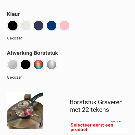
Kleur
Afwerking Borststuk
Borststuk Graveren
met 22 tekens
Voeg toe voor
€
9,95
€
8,22