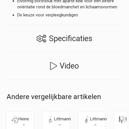
Eivormig borststuk met aparte kelk voor een betere
oriëntatie rond de bloedmanchet en lichaamsvormen
De keuze voor verpleegkundigen
Specificaties
Video
Andere vergelijkbare artikelen
Heine
Littmann
Littmann
L
–
–
–