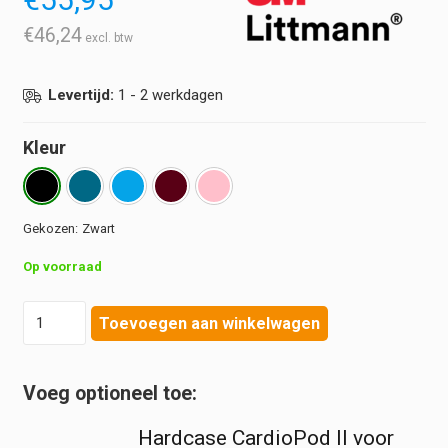
€
46,24
Levertijd:
1 - 2 werkdagen
Kleur
Zwart
Op voorraad
Littmann
Toevoegen aan winkelwagen
-
Stethoscoop
Lightweight
II
S.E
Hardcase CardioPod II voor
aantal