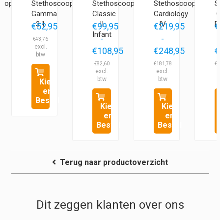
coop
Stethoscoop
Stethoscoop
Stethoscoop
S
Gamma
Classic
Cardiology
C
3.1
II
IV
D
5
€
52,95
€
99,95
€
219,95
€
Infant
-
-
€
43,76
5
€
108,95
€
248,95
€
klasse:
Prijsklasse:
Prijsklasse:
€
82,60
€
181,78
€
2
,95
€99,95
€219,95
Kies
tot
tot
en
,95
€108,95
€248,95
Bestel
Kies
Kies
en
en
Bestel
Bestel
Terug naar productoverzicht
Dit zeggen klanten over ons