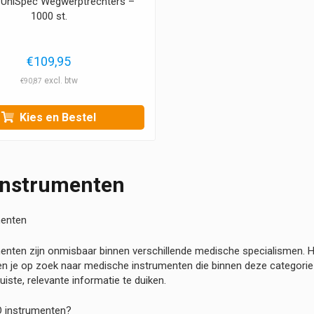
 UniSpec Wegwerptrechters –
1000 st.
€
109,95
€
90,87
Kies en Bestel
nstrumenten
menten
nten zijn onmisbaar binnen verschillende medische specialismen. He
en je op zoek naar medische instrumenten die binnen deze categorie 
juiste, relevante informatie te duiken.
O instrumenten?