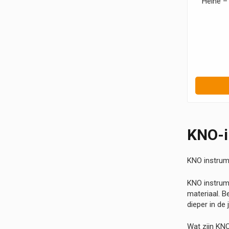
Heine –
KNO-i
KNO instru
KNO instrume
materiaal. B
dieper in de 
Wat zijn KN