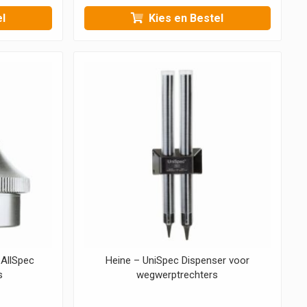
€268,95
€19,25
l
Kies en Bestel
 AllSpec
Heine – UniSpec Dispenser voor
s
wegwerptrechters