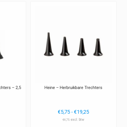
hters – 2,5
Heine – Herbruikbare Trechters
Prijsklasse:
Prijsklasse:
5
€
5,75
-
€
19,25
€5,95
€5,75
€
4,75
tot
tot