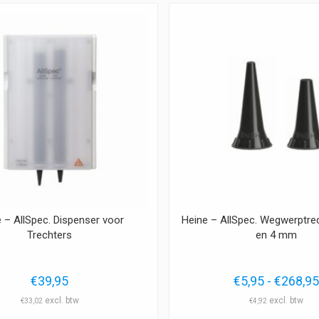
 – AllSpec. Dispenser voor
Heine – AllSpec. Wegwerptrec
Trechters
en 4 mm
€
39,95
€
5,95
-
€
268,9
€
33,02
€
4,92