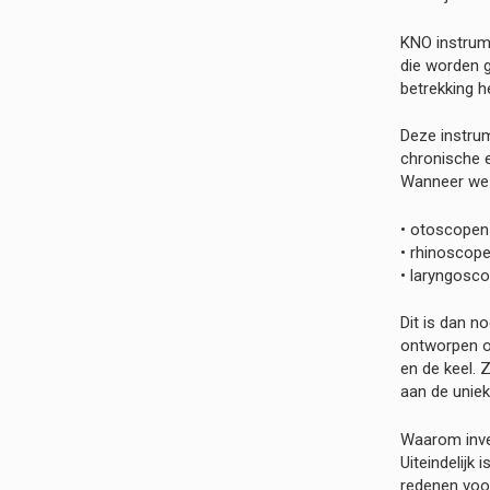
KNO instrum
die worden 
betrekking h
Deze instrum
chronische e
Wanneer we 
• otoscopen
• rhinoscop
• laryngosc
Dit is dan n
ontworpen om
en de keel. 
aan de unie
Waarom inve
Uiteindelijk
redenen voor