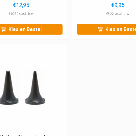
€
12,95
€
9,95
€
10,70
€
8,22
Kies en Bestel
Kies en Beste