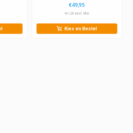
€
49,95
€
41,28
l
Kies en Bestel