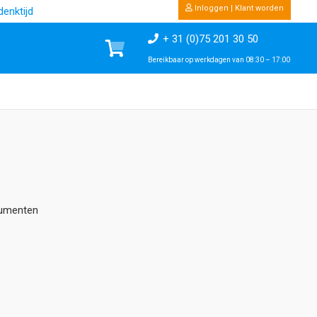
Inloggen | Klant worden
enktijd
+ 31 (0)75 201 30 50
Bereikbaar op werkdagen van 08:30 – 17:00
rumenten