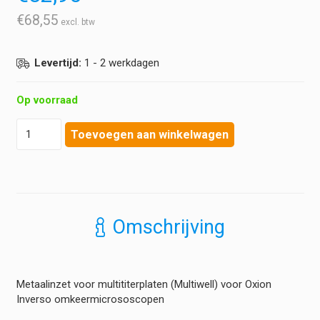
€
68,55
Levertijd:
1 - 2 werkdagen
Op voorraad
Euromex
Toevoegen aan winkelwagen
-
Metaalinzet
voor
multititerplaten
(Multiwell)
-
Omschrijving
Oxion
Inverso
aantal
Metaalinzet voor multititerplaten (Multiwell) voor Oxion
Inverso omkeermicrososcopen