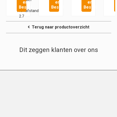
en
en
en
–
Bestel
Bestel
Bestel
Werkafstand
2.7
mm
Terug naar productoverzicht
–
Achios-
X
Observer
Dit zeggen klanten over ons