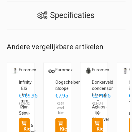
Specificaties
Andere vergelijkbare artikelen
Euromex
Euromex
Euromex
E
–
–
–
Infinity
Oogschelpen
Donkerveld
O
EIS
iScope
condensor
B
60
(droog)
€
769,95
€
7,95
€
271,95
€
mm
–
S
€
636,32
€
6,57
€
224,75
€
Plan
Achios-
Semi-
X
a
Apo
Observer
20x/0.5
Kies
Kies
Kies
objectief