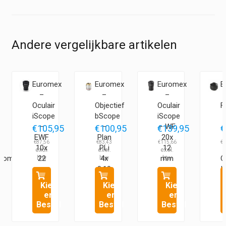
Andere vergelijkbare artikelen
Euromex
Euromex
Euromex
E
–
–
–
Oculair
Objectief
Oculair
F
iScope
bScope
iScope
–
–
– WF
5
€
105,95
€
100,95
€
139,95
€
ad
EWF
Plan
20x
€
87,56
€
83,43
€
115,66
€
1
10x
PLi
12
Zoom
22
4x
mm
O
mm
0,10
I
Kies
Kies
Kies
en
en
en
Bestel
Bestel
Bestel