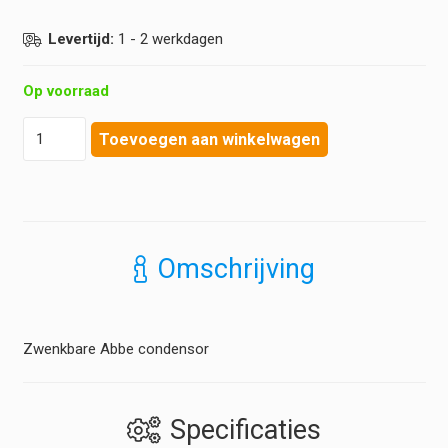
Levertijd:
1 - 2 werkdagen
Op voorraad
Euromex
Toevoegen aan winkelwagen
-
Zwenkbare
Abbe
condensor
-
Achios-
Omschrijving
X
Observer
aantal
Zwenkbare Abbe condensor
Specificaties