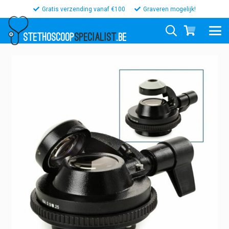
Gratis verzending vanaf €100
Graveren mogelijk!
STETHOSCOOP
SPECIALIST
.BE