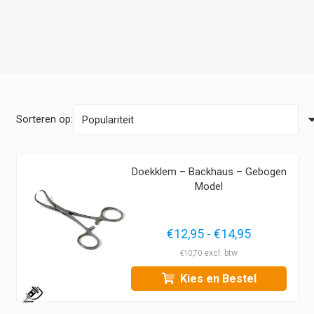
Sorteren op:
Doekklem – Backhaus – Gebogen
Model
Prijsklasse
€
12,95
-
€
14,95
€12,95
€
10,70
tot
Kies en Bestel
€14,95
1