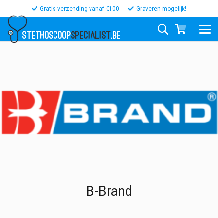
Gratis verzending vanaf €100
Graveren mogelijk!
STETHOSCOOP
SPECIALIST
.BE
B-Brand