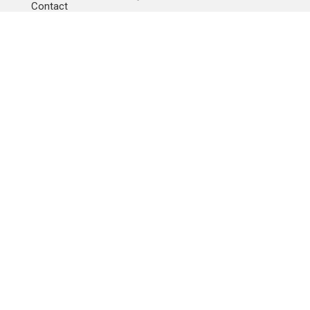
Contact
Betaalmethode
IBAN
OVERCHRIJVING
Verzending
© 2010 - 2026 | Developed by
Montensis Dev