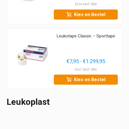
€3,10
€
2,56
tot
Kies en Bestel
€4,60
Leukotape Classic – Sporttape
Prijsklass
€
7,95
-
€
1.299,95
€7,95
€
6,57
tot
Kies en Bestel
€1.299,95
Leukoplast