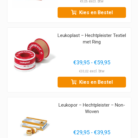
€10,95
€
9,05
tot
Kies en Bestel
€13,30
Leukoplast – Hechtpleister Textiel
met Ring
Prijsklasse
€
39,95
-
€
59,95
€39,95
€
33,02
tot
Kies en Bestel
€59,95
Leukopor – Hechtpleister – Non-
Woven
Prijsklasse
€
29,95
-
€
39,95