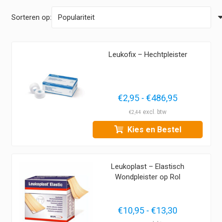
Sorteren op:
Leukofix – Hechtpleister
Prijsklasse
€
2,95
-
€
486,95
€2,95
€
2,44
tot
Kies en Bestel
€486,95
Leukoplast – Elastisch
Wondpleister op Rol
Prijsklasse
€
10,95
-
€
13,30