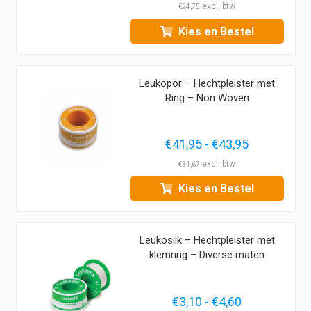
€29,95
€
24,75
tot
Kies en Bestel
€39,95
Leukopor – Hechtpleister met
Ring – Non Woven
Prijsklasse
€
41,95
-
€
43,95
€41,95
€
34,67
tot
Kies en Bestel
€43,95
Leukosilk – Hechtpleister met
klemring – Diverse maten
Prijsklasse:
€
3,10
-
€
4,60