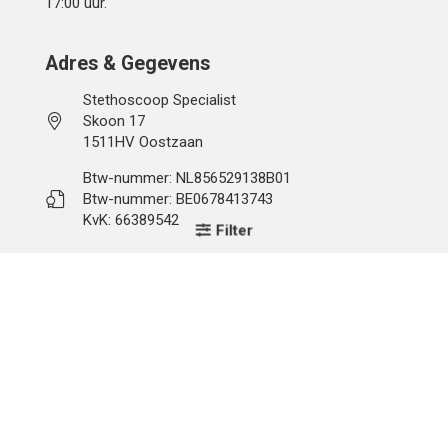
17:00 uur.
Adres & Gegevens
Stethoscoop Specialist
Skoon 17
1511HV Oostzaan
Btw-nummer: NL856529138B01
Btw-nummer: BE0678413743
KvK: 66389542
Filter
Klantenservice
Verzenden en Betalen
Algemene Voorwaarden
Retour en Omruilbeleid