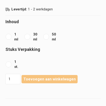
€1,00
Levertijd:
1 - 2 werkdagen
Inhoud
1
30
50
ml
ml
ml
Stuks Verpakking
1
st.
Becton
Toevoegen aan winkelwagen
Dickinson
-
Plastipak
-
Luer
Injectiespuit