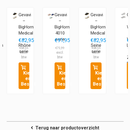
Gevavi
Gevavi
Gevavi
G
–
–
–
y
BigHorn
BigHorn
BigHorn
W
Medical
4010
Medical
–
serie
–
W
€
82,95
€
91,95
€
82,95
€
sh
Rhône
Seine
L
€
68,55
€
75,99
€
68,55
€
serie
serie
Z
E
Kies
Kies
Kies
en
en
en
Bestel
Bestel
Bestel
Terug naar productoverzicht