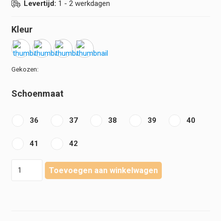
Levertijd:
1 - 2 werkdagen
Kleur
Schoenmaat
36
37
38
39
40
41
42
Gevavi
Toevoegen aan winkelwagen
-
BigHorn
5030
serie
aantal