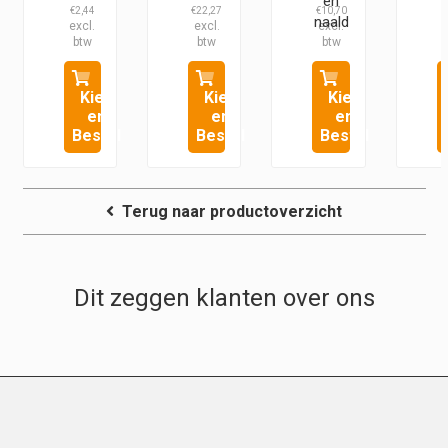
en
€
2,44
€
22,27
€
10,70
€
naald
Kies
Kies
Kies
en
en
en
Bestel
Bestel
Bestel
Terug naar productoverzicht
Dit zeggen klanten over ons