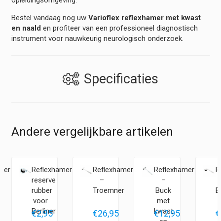
opleidingsomgeving.
Bestel vandaag nog uw
Varioflex reflexhamer met kwast
en naald
en profiteer van een professioneel diagnostisch
instrument voor nauwkeurig neurologisch onderzoek.
Specificaties
Andere vergelijkbare artikelen
mer
Reflexhamer
Reflexhamer
Reflexhamer
R
reserve
–
–
rubber
Troemner
Buck
B
voor
met
Berliner
kwast
€
2,95
€
26,95
€
12,95
€