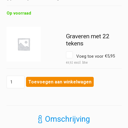
Op voorraad
Graveren met 22
tekens
Voeg toe voor
€
5,95
€
4,92
Reflexhamer
Toevoegen aan winkelwagen
-
Varioflex
met
kwast
en
naald
Omschrijving
aantal