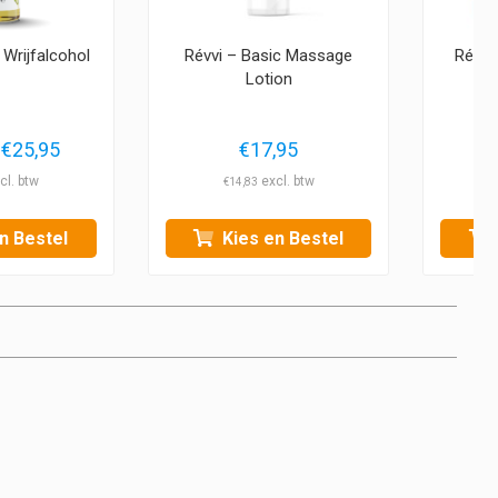
 Wrijfalcohol
Révvi – Basic Massage
Révvi
Lotion
Prijsklasse:
€
25,95
€
17,95
€12,95
€
14,83
tot
€25,95
n Bestel
Kies en Bestel