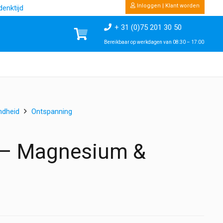
Inloggen | Klant worden
enktijd
+ 31 (0)75 201 30 50
Bereikbaar op werkdagen van 08:30 – 17:00
ndheid
Ontspanning
 – Magnesium &