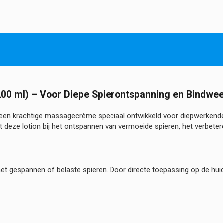
&
Arnica
Lotion
aantal
00 ml) – Voor Diepe Spierontspanning en Bindw
 een krachtige massagecrème speciaal ontwikkeld voor diepwerkende
 deze lotion bij het ontspannen van vermoeide spieren, het verbet
et gespannen of belaste spieren. Door directe toepassing op de huid 