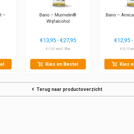
t –
Bano – Murmelin®
Bano – Arnica
Wrijfalcohol
Prijsklasse:
€
13,95
-
€
27,95
€
12,95
-
€13,95
€
11,53
€
10,70
tot
€27,95
el
Kies en Bestel
Kies e
Terug naar productoverzicht