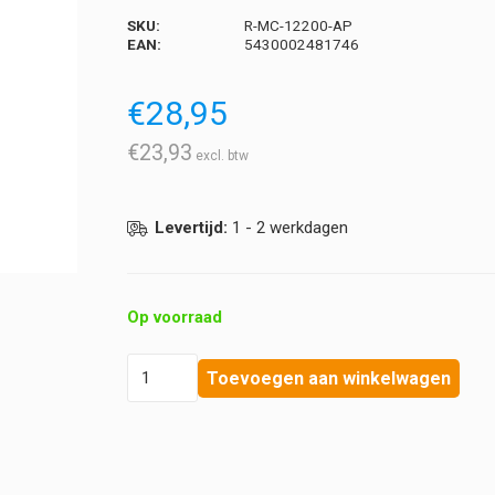
SKU:
R-MC-12200-AP
EAN:
5430002481746
€
28,95
€
23,93
Levertijd:
1 - 2 werkdagen
Op voorraad
Révvi
Toevoegen aan winkelwagen
-
Mag
Max
-
Magnesium