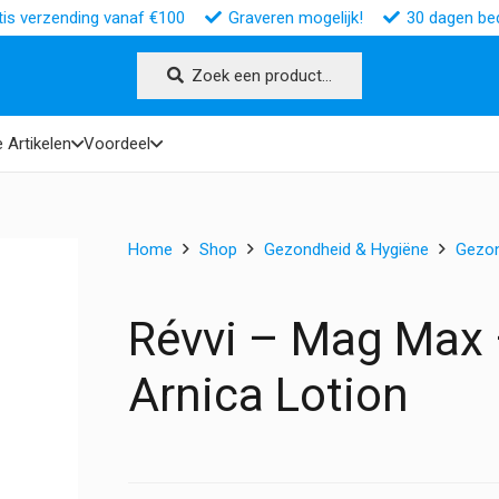
tis verzending vanaf €100
Graveren mogelijk!
30 dagen bed
Zoek een product…
 Artikelen
Voordeel
Home
Shop
Gezondheid & Hygiëne
Gezo
Révvi – Mag Max
Arnica Lotion