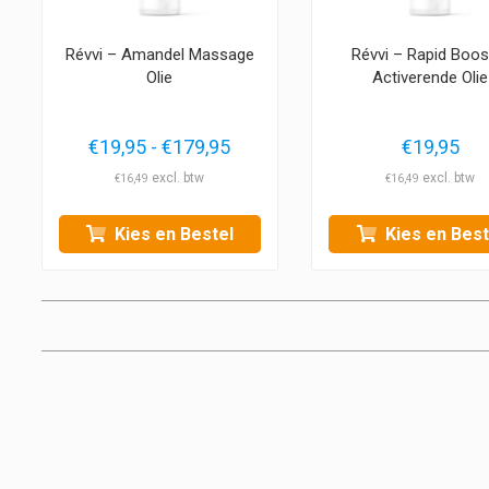
Révvi – Amandel Massage
Révvi – Rapid Boos
Olie
Activerende Olie
Prijsklasse:
€
19,95
-
€
179,95
€
19,95
€19,95
€
16,49
€
16,49
tot
€179,95
Kies en Bestel
Kies en Best