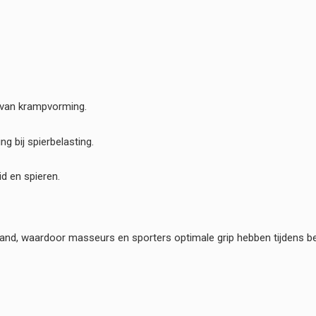
n van krampvorming.
g bij spierbelasting.
d en spieren.
stand, waardoor masseurs en sporters optimale grip hebben tijdens b