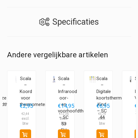
Specificaties
Andere vergelijkbare artikelen
Scala
Scala
Scala
S
–
–
–
d
Koord
Infrarood
Digitale
I
oze
voor
oor-
koortsthermometer
V
fdthermometer
thermometer
en
Kind
–
€
2,95
€
14,95
€
6,95
€
voorhoofdthermometer
– SC
8
€
2,44
€
12,36
€
5,74
€
– SC
44
53
FH