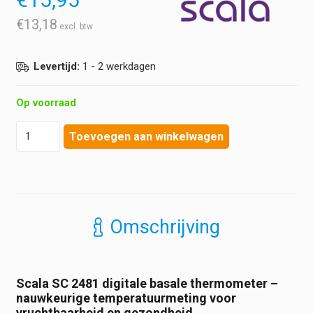
€
13,18
Levertijd:
1 - 2 werkdagen
Op voorraad
Scala
Toevoegen aan winkelwagen
-
Digitale
Basale
Thermometer
-
SC
Omschrijving
2481
aantal
Scala SC 2481 digitale basale thermometer –
nauwkeurige temperatuurmeting voor
vruchtbaarheid en gezondheid