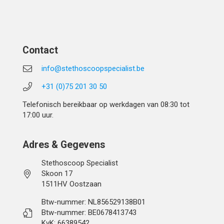
Contact
info@stethoscoopspecialist.be
+31 (0)75 201 30 50
Telefonisch bereikbaar op werkdagen van 08:30 tot
17:00 uur.
Adres & Gegevens
Stethoscoop Specialist
Skoon 17
1511HV Oostzaan
Btw-nummer: NL856529138B01
Btw-nummer: BE0678413743
KvK: 66389542