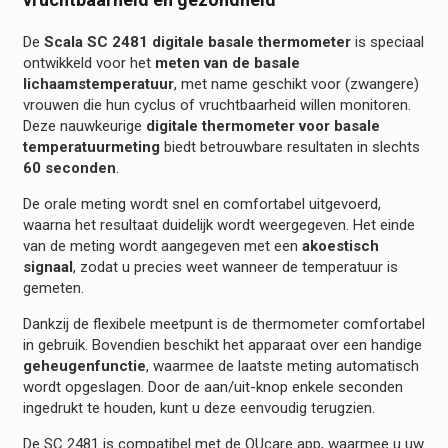
De
Scala SC 2481 digitale basale thermometer
is speciaal
ontwikkeld voor het
meten van de basale
lichaamstemperatuur
, met name geschikt voor (zwangere)
vrouwen die hun cyclus of vruchtbaarheid willen monitoren.
Deze nauwkeurige
digitale thermometer voor basale
temperatuurmeting
biedt betrouwbare resultaten in slechts
60 seconden
.
De orale meting wordt snel en comfortabel uitgevoerd,
waarna het resultaat duidelijk wordt weergegeven. Het einde
van de meting wordt aangegeven met een
akoestisch
signaal
, zodat u precies weet wanneer de temperatuur is
gemeten.
Dankzij de flexibele meetpunt is de thermometer comfortabel
in gebruik. Bovendien beschikt het apparaat over een handige
geheugenfunctie
, waarmee de laatste meting automatisch
wordt opgeslagen. Door de aan/uit-knop enkele seconden
ingedrukt te houden, kunt u deze eenvoudig terugzien.
De SC 2481 is compatibel met de OUcare app, waarmee u uw