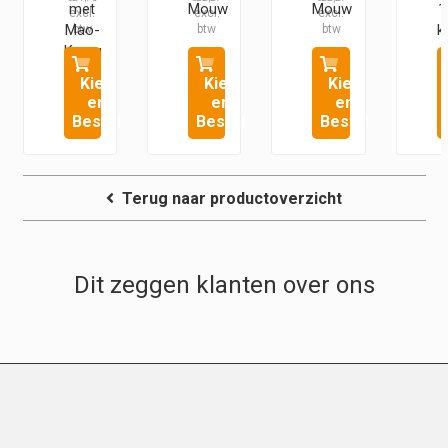
met
Mouw
Mouw
1
Mao-
k
Kraag
Kies
Kies
Kies
en
en
en
Bestel
Bestel
Bestel
Terug naar productoverzicht
Dit zeggen klanten over ons