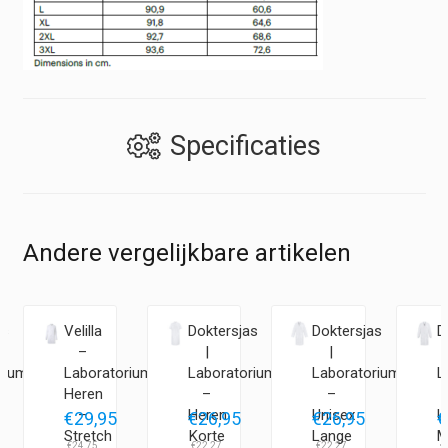
Specificaties
Andere vergelijkbare artikelen
as
Velilla
Doktersjas
Doktersjas
D
–
|
|
riumjas
Laboratoriumjas
Laboratoriumjas
Laboratoriumjas
L
Heren
–
–
–
Heren
Unisex
U
€
29,95
€
26,95
€
26,95
€
Stretch
Korte
Lange
M
€
24,75
€
22,27
€
22,27
€