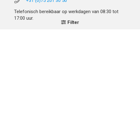
+31 (0)75 201 30 50
Telefonisch bereikbaar op werkdagen van 08:30 tot
17:00 uur.
Filter
Adres & Gegevens
Stethoscoop Specialist
Skoon 17
1511HV Oostzaan
Btw-nummer: NL856529138B01
Btw-nummer: BE0678413743
KvK: 66389542
Klantenservice
Verzenden en Betalen
Algemene Voorwaarden