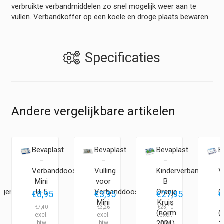
verbruikte verbandmiddelen zo snel mogelijk weer aan te
vullen. Verbandkoffer op een koele en droge plaats bewaren.
Specificaties
Andere vergelijkbare artikelen
t
Bevaplast
Bevaplast
Bevaplast
B
–
–
–
Verbanddoos
Vulling
Kinderverbanddoos
V
Mini
voor
B
agenverbanddoos
U-5
Verbanddoos
Oranje
O
€
8,95
€
3,95
€
27,95
€
Mini
Kruis
K
€
7,40
€
3,26
€
23,10
€
(norm
(
2021)
2