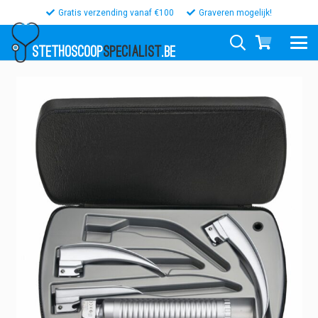
Gratis verzending vanaf €100
Graveren mogelijk!
STETHOSCOOP
SPECIALIST
.BE