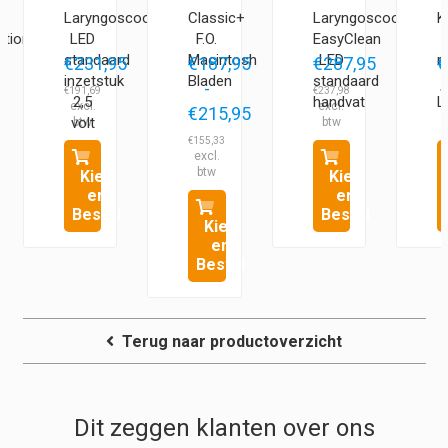
Laryngoscoop
Classic+
Laryngoscoop
K
ation
LED
F.O.
EasyClean
standaard
Macintosh
LED
r
5
€
231,95
€
187,95
€
287,95
€
inzetstuk
Bladen
standaard
-
€
191,69
€
237,98
€
2,5
handvat
L
€
215,95
volt
Prijsklasse:
€
155,33
€187,95
Kies
Kies
tot
en
en
€215,95
Bestel
Bestel
Kies
en
Bestel
Terug naar productoverzicht
Dit zeggen klanten over ons