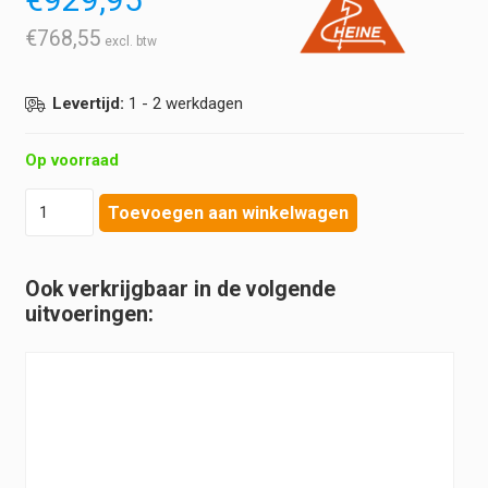
€
768,55
Levertijd:
1 - 2 werkdagen
Op voorraad
Heine
Toevoegen aan winkelwagen
-
Classic+
Set
Ook verkrijgbaar in de volgende
|
uitvoeringen:
Paed
1,
Mac
2,
Mac
3
|
EasyClean