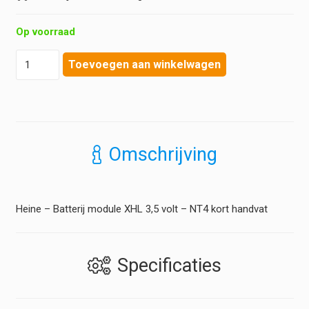
Op voorraad
Heine
Toevoegen aan winkelwagen
-
Batterij
module
XHL
3,5
volt
Omschrijving
-
NT4
kort
handvat
Heine – Batterij module XHL 3,5 volt – NT4 kort handvat
aantal
Specificaties