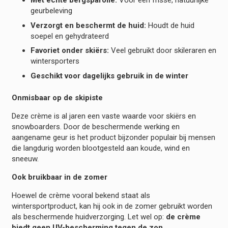
Met echte bergsparolie:
Voor een frisse, natuurlijke
geurbeleving
Verzorgt en beschermt de huid:
Houdt de huid
soepel en gehydrateerd
Favoriet onder skiërs:
Veel gebruikt door skileraren en
wintersporters
Geschikt voor dagelijks gebruik in de winter
Onmisbaar op de skipiste
Deze crème is al jaren een vaste waarde voor skiërs en
snowboarders. Door de beschermende werking en
aangename geur is het product bijzonder populair bij mensen
die langdurig worden blootgesteld aan koude, wind en
sneeuw.
Ook bruikbaar in de zomer
Hoewel de crème vooral bekend staat als
wintersportproduct, kan hij ook in de zomer gebruikt worden
als beschermende huidverzorging. Let wel op:
de crème
biedt geen UV-bescherming tegen de zon
.