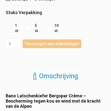
€99,95Prijsklasse:
€11,95
€11,95
tot
tot
€109,95.
Stuks Verpakking
€99,95.
1
5
10
st.
st.
st.
Bano
Toevoegen aan winkelwagen
-
Latschenkiefer
Bergspar
Crème
-
50
Omschrijving
ml
aantal
Bano Latschenkiefer Bergspar Crème –
Bescherming tegen kou en wind met de kracht
van de Alpen