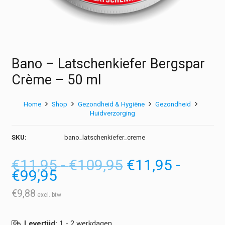
Bano – Latschenkiefer Bergspar
Crème – 50 ml
Home
Shop
Gezondheid & Hygiëne
Gezondheid
Huidverzorging
SKU:
bano_latschenkiefer_creme
Prijsklasse:
Oorspronkelijk
€
11,95
-
€
109,95
€
11,95
-
Prijsklasse:
Huidige
€11,95
prijs
€
99,95
€11,95
prijs
tot
was:
tot
is:
€109,95
€11,95
€
9,88
€99,95
€11,95
-
-
€109,95Prijskl
Levertijd:
1 - 2 werkdagen