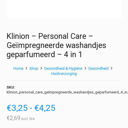
Klinion – Personal Care –
Geïmpregneerde washandjes
geparfumeerd – 4 in 1
Home
Shop
Gezondheid & Hygiëne
Gezondheid
Huidverzorging
SKU:
klinion_personal_care_geïmpregneerde_washandjes_geparfumeerd_4_in
Prijsklasse:
€
3,25
-
€
4,25
€3,25
tot
€
2,69
€4,25