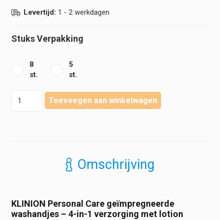
Levertijd:
1 - 2 werkdagen
Stuks Verpakking
8
5
st.
st.
Klinion
Toevoegen aan winkelwagen
-
Personal
Care
-
Geïmpregneerde
washandjes
Omschrijving
geparfumeerd
-
4
in
KLINION Personal Care geïmpregneerde
1
washandjes – 4-in-1 verzorging met lotion
aantal