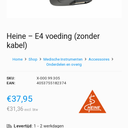
Heine – E4 voeding (zonder
kabel)
Home
Shop
Medische Instrumenten
Accessoires
Onderdelen en overig
SKU:
X-000.99.305
EAN:
4053755182374
€
37,95
€
31,36
Levertijd:
1 - 2 werkdagen