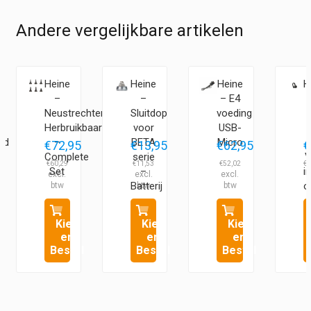
Andere vergelijkbare artikelen
Heine
Heine
Heine
H
–
–
– E4
–
Neustrechter
Sluitdop
voeding
Herbruikbaar
voor
USB-
nd
–
BETA
Micro
5
€
72,95
€
13,95
€
62,95
€
t
Complete
serie
V
€
60,29
€
11,53
€
52,02
€
1
Set
–
i
Batterij
o
Kies
Kies
Kies
en
en
en
Bestel
Bestel
Bestel