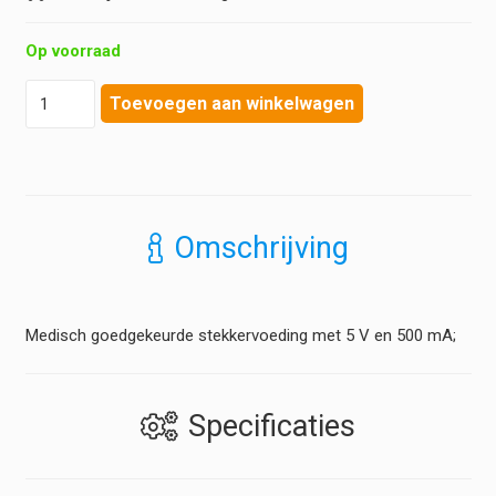
Op voorraad
Heine
Toevoegen aan winkelwagen
-
E4
voeding
(zonder
kabel)
aantal
Omschrijving
Medisch goedgekeurde stekkervoeding met 5 V en 500 mA;
Specificaties