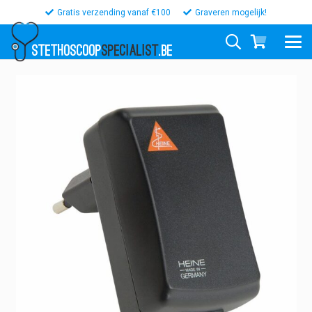
Gratis verzending vanaf €100
Graveren mogelijk!
STETHOSCOOP
SPECIALIST
.BE