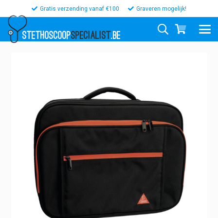
Gratis verzending vanaf €100
Graveren mogelijk!
STETHOSCOOP
SPECIALIST
.BE