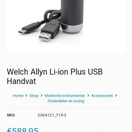
Welch Allyn Li-ion Plus USB
Handvat
Home
Shop
Medische Instrumenten
Accessoires
Onderdelen en overig
SKU:
3064121_719-3
€
588,95