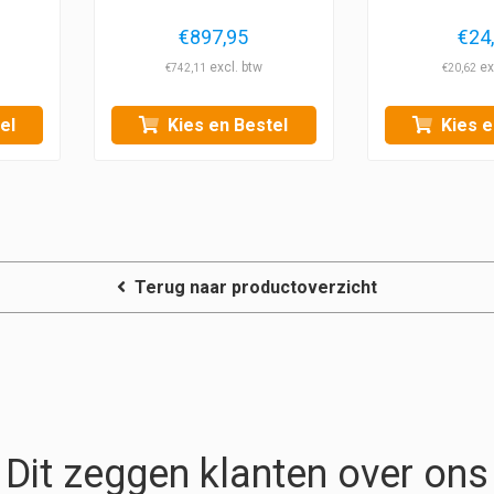
€
897,95
€
24
€
742,11
€
20,62
el
Kies en Bestel
Kies e
Terug naar productoverzicht
Dit zeggen klanten over ons