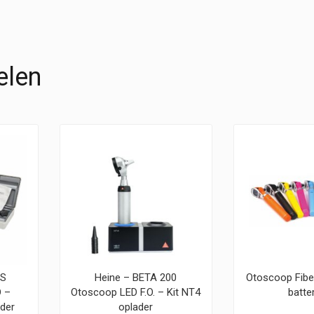
elen
0S
Heine – BETA 200
Otoscoop Fibe
 –
Otoscoop LED F.O. – Kit NT4
batter
der
oplader