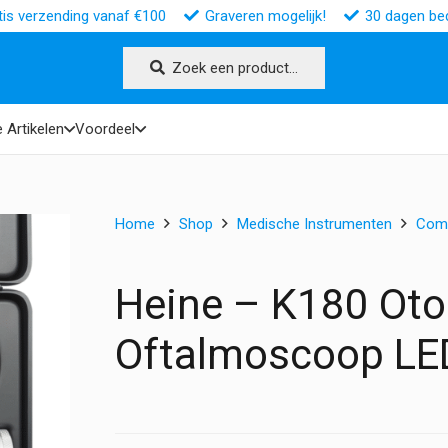
tis verzending vanaf €100
Graveren mogelijk!
30 dagen bed
Zoek een product…
 Artikelen
Voordeel
Home
Shop
Medische Instrumenten
Comb
Heine – K180 Oto
Oftalmoscoop LE