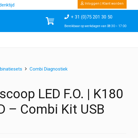
Inloggen | Klant worden
enktijd
+ 31 (0)75 201 30 50
Bereikbaar op werkdagen van 08:30 – 17:00
inatiesets
Combi Diagnostiek
scoop LED F.O. | K180
D – Combi Kit USB