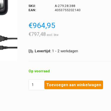
SKU:
A-279.28.388
EAN:
4053755202140
€
964,95
€
797,48
Levertijd:
1 - 2 werkdagen
Op voorraad
Heine
Toevoegen aan winkelwagen
-
K180
Otoscoop
LED
F.O.