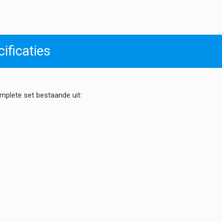
|
K180
Oftalmoscoop
LED
-
ificaties
Combi
Kit
USB
aantal
mplete set bestaande uit: