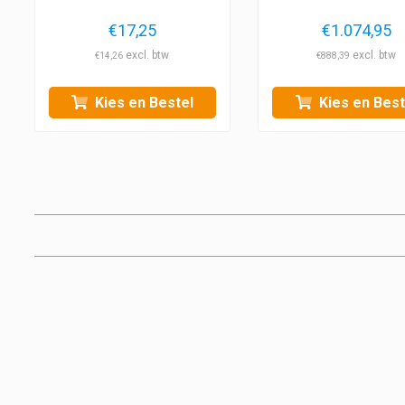
€
17,25
€
1.074,95
€
14,26
€
888,39
Kies en Bestel
Kies en Best