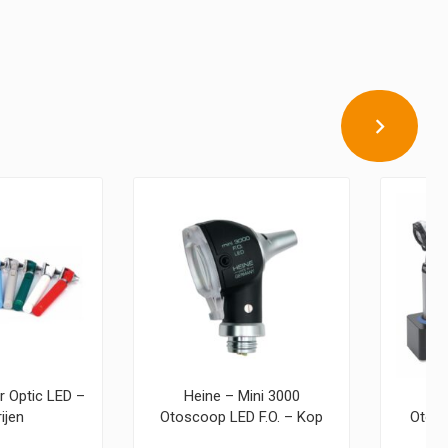
r Optic LED –
Heine – Mini 3000
He
ijen
Otoscoop LED F.O. – Kop
Otosc