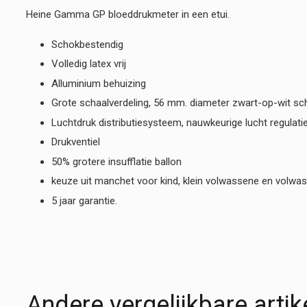
Heine Gamma GP bloeddrukmeter in een etui.
Schokbestendig
Volledig latex vrij
Alluminium behuizing
Grote schaalverdeling, 56 mm. diameter zwart-op-wit sc
Luchtdruk distributiesysteem, nauwkeurige lucht regulati
Drukventiel
50% grotere insufflatie ballon
keuze uit manchet voor kind, klein volwassene en volwa
5 jaar garantie.
Andere vergelijkbare artik