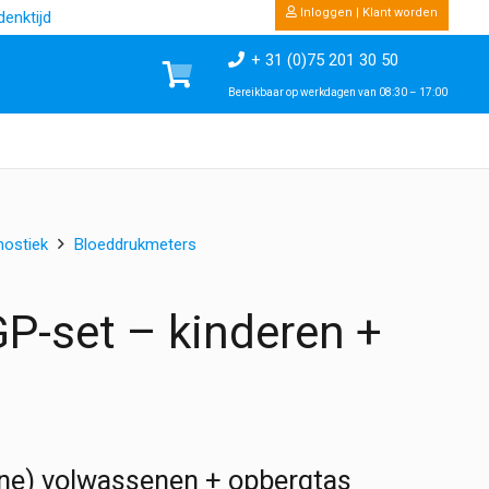
Inloggen | Klant worden
enktijd
+ 31 (0)75 201 30 50
Bereikbaar op werkdagen van 08:30 – 17:00
nostiek
Bloeddrukmeters
-set – kinderen +
ine) volwassenen + opbergtas