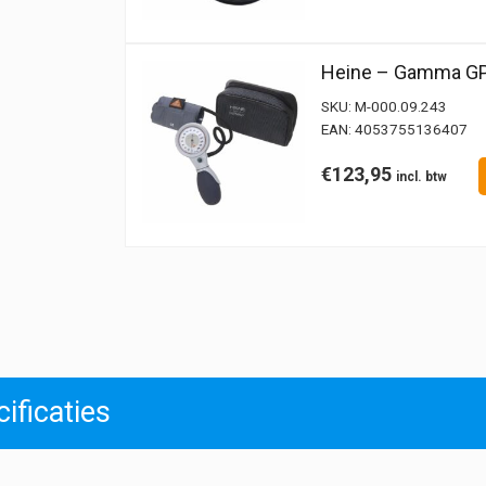
Heine – Gamma GP 
SKU:
M-000.09.243
EAN:
4053755136407
€
123,95
ificaties