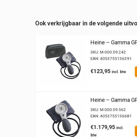
GP-
set
-
Ook verkrijgbaar in de volgende uitv
kinderen
+
volwassenen
Heine – Gamma GP
aantal
SKU:
M-000.09.242
EAN:
4053755136391
€
123,95
Heine – Gamma GP 
SKU:
M-000.09.562
EAN:
4053755136681
€
1.179,95