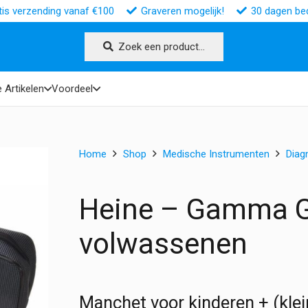
tis verzending vanaf €100
Graveren mogelijk!
30 dagen bed
Zoek een product…
 Artikelen
Voordeel
Home
Shop
Medische Instrumenten
Diag
Heine – Gamma GP
volwassenen
Manchet voor kinderen + (kle