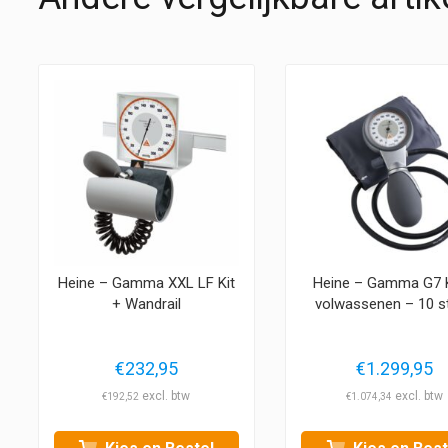
Heine – Gamma XXL LF Kit
Heine – Gamma G7 K
+ Wandrail
volwassenen – 10 s
€
232,95
€
1.299,95
€
192,52
€
1.074,34