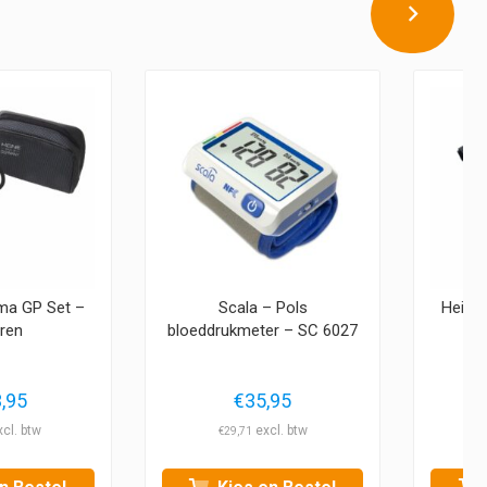
ma GP Set –
Scala – Pols
Heine
eren
bloeddrukmeter – SC 6027
,95
€
35,95
€
29,71