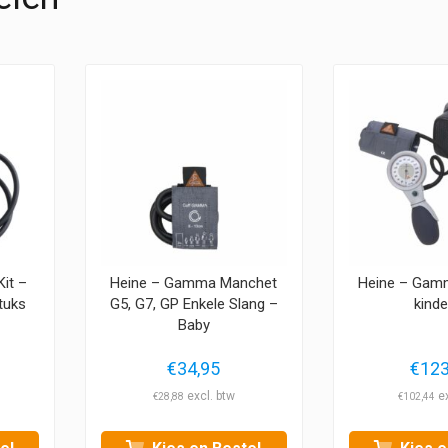
it –
Heine – Gamma Manchet
Heine – Gam
tuks
G5, G7, GP Enkele Slang –
kind
Baby
€
34,95
€
123
€
28,88
€
102,44