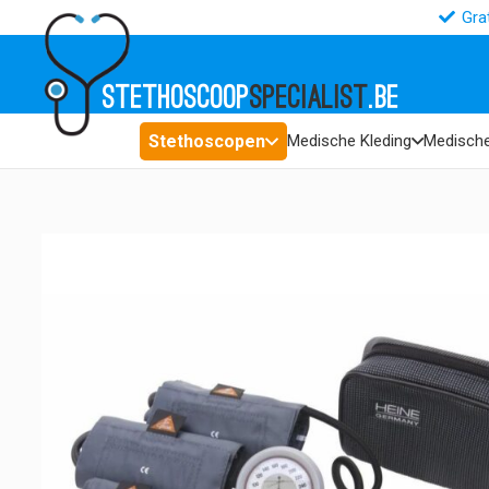
Gra
STETHOSCOOP
SPECIALIST
.BE
Stethoscopen
Medische Kleding
Medische