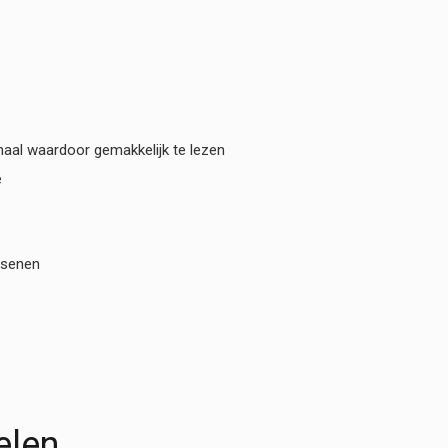
haal waardoor gemakkelijk te lezen
e
ssenen
elen