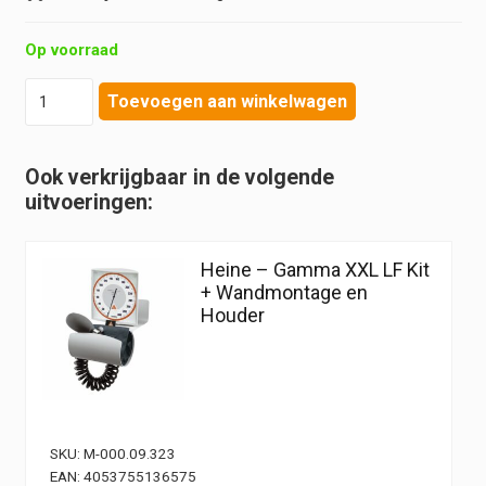
Op voorraad
Heine
Toevoegen aan winkelwagen
-
Gamma
XXL
Ook verkrijgbaar in de volgende
LF
uitvoeringen:
Kit
+
Wandmontage
Heine – Gamma XXL LF Kit
aantal
+ Wandmontage en
Houder
SKU:
M-000.09.323
EAN:
4053755136575