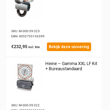
SKU:
M-000.09.325
EAN:
4053755136599
€
232,95
Bekijk deze uivoering
Heine – Gamma XXL LF Kit
+ Bureaustandaard
SKU:
M-000.09.322