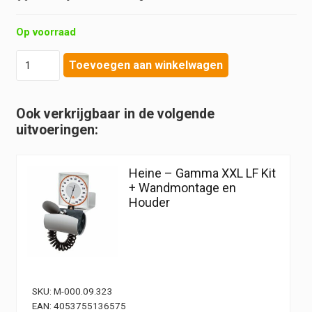
Op voorraad
Heine
Toevoegen aan winkelwagen
-
Gamma
XXL
Ook verkrijgbaar in de volgende
LF
uitvoeringen:
Kit
+
verrijdbare
Heine – Gamma XXL LF Kit
standaard
+ Wandmontage en
aantal
Houder
SKU:
M-000.09.323
EAN:
4053755136575