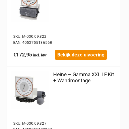
SKU:
M-000.09.322
EAN:
4053755136568
€
172,95
Bekijk deze uivoering
Heine – Gamma XXL LF Kit
+ Wandmontage
SKU:
M-000.09.327