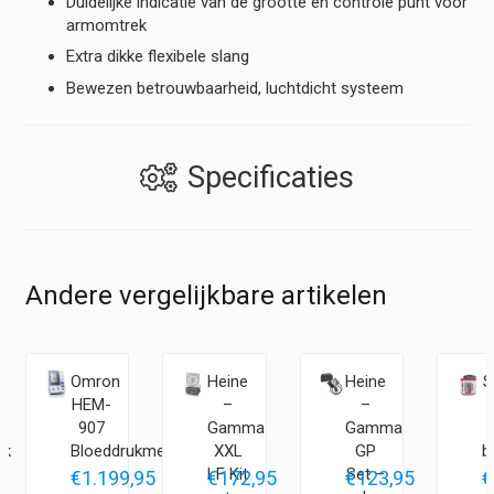
Duidelijke indicatie van de grootte en controle punt voor
armomtrek
Extra dikke flexibele slang
Bewezen betrouwbaarheid, luchtdicht systeem
Specificaties
Andere vergelijkbare artikelen
Omron
Heine
Heine
S
HEM-
–
–
907
Gamma
Gamma
ck
Bloeddrukmeter
XXL
GP
b
LF Kit
Set –
–
€
1.199,95
€
172,95
€
123,95
€