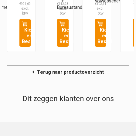
+
volwassenen
6
€
991,69
€
142,93
€
102,44
€
kmeter
Bureaustandaard
Kies
Kies
Kies
en
en
en
Bestel
Bestel
Bestel
Terug naar productoverzicht
Dit zeggen klanten over ons