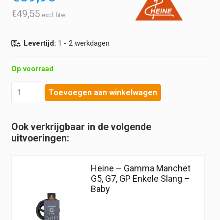
€
49,55
Levertijd:
1 - 2 werkdagen
Op voorraad
Heine
Toevoegen aan winkelwagen
-
Gamma
Manchet
Ook verkrijgbaar in de volgende
G5,
uitvoeringen:
G7,
GP
Enkele
Heine – Gamma Manchet
Slang
G5, G7, GP Enkele Slang –
-
Baby
Groot
Volwassen
aantal