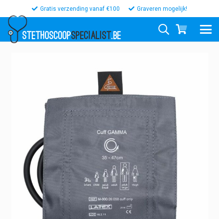
Gratis verzending vanaf €100
Graveren mogelijk!
STETHOSCOOP
SPECIALIST
.BE